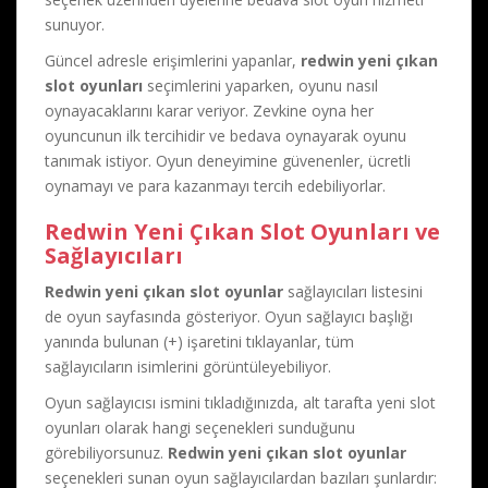
sunuyor.
Güncel adresle erişimlerini yapanlar,
redwin yeni çıkan
slot oyunları
seçimlerini yaparken, oyunu nasıl
oynayacaklarını karar veriyor. Zevkine oyna her
oyuncunun ilk tercihidir ve bedava oynayarak oyunu
tanımak istiyor. Oyun deneyimine güvenenler, ücretli
oynamayı ve para kazanmayı tercih edebiliyorlar.
Redwin Yeni Çıkan Slot Oyunları ve
Sağlayıcıları
Redwin yeni çıkan slot oyunlar
sağlayıcıları listesini
de oyun sayfasında gösteriyor. Oyun sağlayıcı başlığı
yanında bulunan (+) işaretini tıklayanlar, tüm
sağlayıcıların isimlerini görüntüleyebiliyor.
Oyun sağlayıcısı ismini tıkladığınızda, alt tarafta yeni slot
oyunları olarak hangi seçenekleri sunduğunu
görebiliyorsunuz.
Redwin yeni çıkan slot oyunlar
seçenekleri sunan oyun sağlayıcılardan bazıları şunlardır: