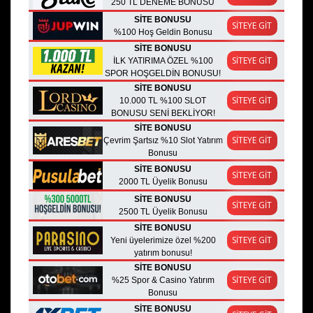
250 TL DENEME BONUSU
SİTE BONUSU
SİTEYE GİT
%100 Hoş Geldin Bonusu
SİTE BONUSU
SİTEYE GİT
İLK YATIRIMA ÖZEL %100
SPOR HOŞGELDİN BONUSU!
SİTE BONUSU
SİTEYE GİT
10.000 TL %100 SLOT
BONUSU SENİ BEKLİYOR!
SİTE BONUSU
SİTEYE GİT
Çevrim Şartsız %10 Slot Yatırım
Bonusu
SİTE BONUSU
SİTEYE GİT
2000 TL Üyelik Bonusu
SİTE BONUSU
SİTEYE GİT
2500 TL Üyelik Bonusu
SİTE BONUSU
SİTEYE GİT
Yeni üyelerimize özel %200
yatırım bonusu!
SİTE BONUSU
SİTEYE GİT
%25 Spor & Casino Yatırım
Bonusu
SİTE BONUSU