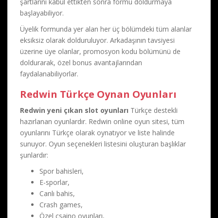
şartlarını kabul ettikten sonra formu doldurmaya
başlayabiliyor.
Üyelik formunda yer alan her üç bölümdeki tüm alanlar
eksiksiz olarak dolduruluyor. Arkadaşının tavsiyesi
üzerine üye olanlar, promosyon kodu bölümünü de
doldurarak, özel bonus avantajlarından
faydalanabiliyorlar.
Redwin Türkçe Oynan Oyunları
Redwin yeni çıkan slot oyunları
Türkçe destekli
hazırlanan oyunlardır. Redwin online oyun sitesi, tüm
oyunlarını Türkçe olarak oynatıyor ve liste halinde
sunuyor. Oyun seçenekleri listesini oluşturan başlıklar
şunlardır:
Spor bahisleri,
E-sporlar,
Canlı bahis,
Crash games,
Özel csaino oyunları,