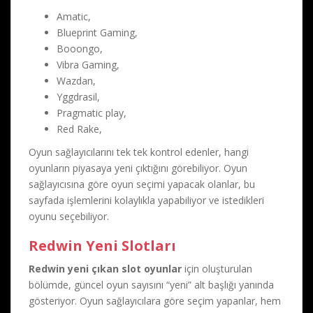
Amatic,
Blueprint Gaming,
Booongo,
Vibra Gaming,
Wazdan,
Yggdrasil,
Pragmatic play,
Red Rake,
Oyun sağlayıcılarını tek tek kontrol edenler, hangi
oyunların piyasaya yeni çıktığını görebiliyor. Oyun
sağlayıcısına göre oyun seçimi yapacak olanlar, bu
sayfada işlemlerini kolaylıkla yapabiliyor ve istedikleri
oyunu seçebiliyor.
Redwin Yeni Slotları
Redwin yeni çıkan slot oyunlar
için oluşturulan
bölümde, güncel oyun sayısını “yeni” alt başlığı yanında
gösteriyor. Oyun sağlayıcılara göre seçim yapanlar, hem