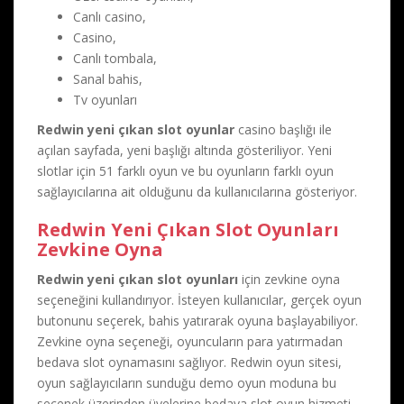
Canlı casino,
Casino,
Canlı tombala,
Sanal bahis,
Tv oyunları
Redwin yeni çıkan slot oyunlar
casino başlığı ile
açılan sayfada, yeni başlığı altında gösteriliyor. Yeni
slotlar için 51 farklı oyun ve bu oyunların farklı oyun
sağlayıcılarına ait olduğunu da kullanıcılarına gösteriyor.
Redwin Yeni Çıkan Slot Oyunları
Zevkine Oyna
Redwin yeni çıkan slot oyunları
için zevkine oyna
seçeneğini kullandırıyor. İsteyen kullanıcılar, gerçek oyun
butonunu seçerek, bahis yatırarak oyuna başlayabiliyor.
Zevkine oyna seçeneği, oyuncuların para yatırmadan
bedava slot oynamasını sağlıyor. Redwin oyun sitesi,
oyun sağlayıcıların sunduğu demo oyun moduna bu
seçenek üzerinden üyelerine bedava slot oyun hizmeti