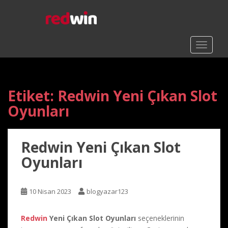
S
k
i
p
TOGGLE
t
o
m
a
Etiket:
Redwin Yeni Çıkan Slot
i
Oyunları
n
c
o
Redwin Yeni Çıkan Slot
n
t
Oyunları
e
n
10 Nisan 2023
blogyazar123
t
Redwin
Yeni Çıkan Slot Oyunları
seçeneklerinin