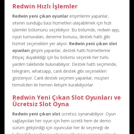
Redwin Hızlı İşlemler
Redwin yeni çıkan oyunlar
erişimlerini yapanlar,
sitenin sunduğu bazı hizmetleri ulaşabilmek için hızlı
işlemler bölümünü seçebiliyor. Bu bölümde, redwin app,
oyun turnuvaları, deneme bonusu, destek hattı gibi
hizmet seçenekleri yer alıyor.
Redwin yeni çıkan slot
oyunları
girişini yapanlar, destek hattı hizmetlerine
ihtiyaç duyabildiği için bu bölümü seçerek her türlü
yardım talebinde bulunabiliyor. Destek hattı seçiminde,
telegram, whatsapp, canlı destek gibi seçenekleri
gösteriyor. Canlı destek seçimini yapanlar, müşteri
temsilcileri ile hemen iletişim kurabiliyorlar.
Redwin Yeni Çıkan Slot Oyunları ve
Ücretsiz Slot Oyna
Redwin yeni çıkan slot
ücretsiz oynanabiliyor. Oyun
sağlayıcıları her oyun için hem ücretli hem de demo
sürüm geliştirdiği için oyuncular her iki seçeneği de