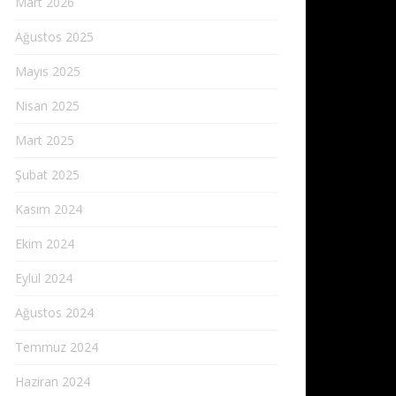
Mart 2026
Ağustos 2025
Mayıs 2025
Nisan 2025
Mart 2025
Şubat 2025
Kasım 2024
Ekim 2024
Eylül 2024
Ağustos 2024
Temmuz 2024
Haziran 2024