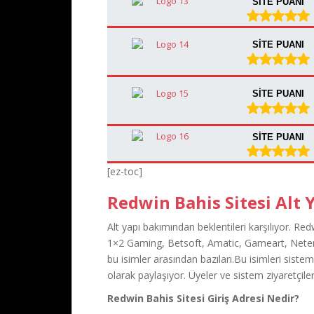
SİTE PUANI
SİTE PUANI
SİTE PUANI
SİTE PUANI
[ez-toc]
Redwin Bahis Sitesi Alt Y
Alt yapı bakımından beklentileri karşılıyor. Redw
1×2 Gaming, Betsoft, Amatic, Gameart, Neten
bu isimler arasından bazıları.Bu isimleri sis
olarak paylaşıyor. Üyeler ve sistem ziyaretçileri
Redwin Bahis Sitesi Giriş Adresi Nedir?