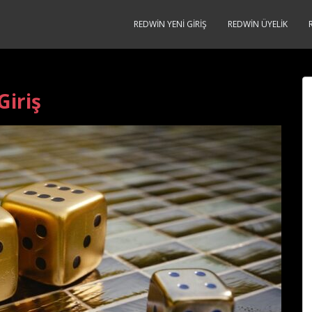
REDWIN YENI GIRIŞ
REDWIN ÜYELIK
Giriş