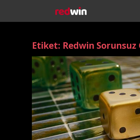
S
k
i
p
t
o
Etiket:
Redwin Sorunsuz 
m
a
i
n
c
o
n
t
e
n
t