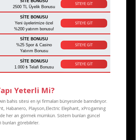
SİTE BONUSU
SİTEYE GİT
2500 TL Üyelik Bonusu
SİTE BONUSU
SİTEYE GİT
Yeni üyelerimize özel
%200 yatırım bonusu!
SİTE BONUSU
SİTEYE GİT
%25 Spor & Casino
Yatırım Bonusu
SİTE BONUSU
SİTEYE GİT
1.000 ₺ Telafi Bonusu
apı Yeterli Mi?
in bahis sitesi en iyi firmaları bünyesinde barındırıyor.
t, Habanero, Playson,Electric Elephant, xProgaming
temde her an görmek mümkün. Sistem bunları güncel
 bunları görebilirler.