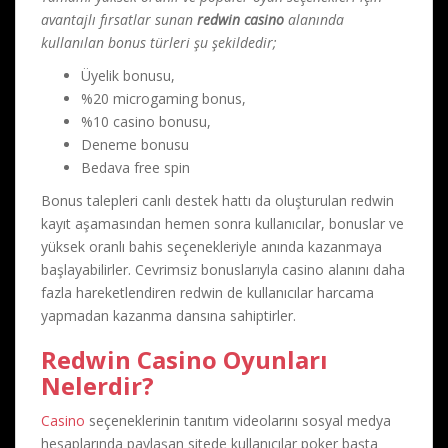
avantajlı fırsatlar sunan
redwin casino
alanında
kullanılan bonus türleri şu şekildedir;
Üyelik bonusu,
%20 microgaming bonus,
%10 casino bonusu,
Deneme bonusu
Bedava free spin
Bonus talepleri canlı destek hattı da oluşturulan redwin
kayıt aşamasından hemen sonra kullanıcılar, bonuslar ve
yüksek oranlı bahis seçenekleriyle anında kazanmaya
başlayabilirler. Cevrimsiz bonuslarıyla casino alanını daha
fazla hareketlendiren redwin de kullanıcılar harcama
yapmadan kazanma dansına sahiptirler.
Redwin Casino Oyunları
Nelerdir?
Casino
seçeneklerinin tanıtım videolarını sosyal medya
hesaplarında paylaşan sitede kullanıcılar poker başta