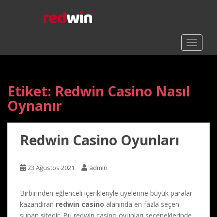
S
k
i
p
TOGGLE
t
o
m
a
Etiket:
Redwin Casino Nasıl
i
Oynanır
n
c
o
Redwin Casino Oyunları
n
t
e
23 Ağustos 2021
admin
n
t
Birbirinden eğlenceli içerikleriyle üyelerine büyük paralar
kazandıran
redwin casino
alanında en fazla seçen
sunan sitedir. Bu redwin casino oyunları seçeneklerinde