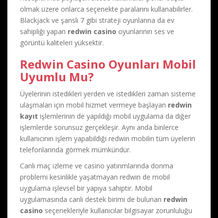
olmak üzere onlarca seçenekte paralarını kullanabilirler.
Blackjack ve şanslı 7 gibi strateji oyunlarına da ev
sahipliği yapan
redwin casino
oyunlarının ses ve
görüntü kaliteleri yüksektir.
Redwin Casino Oyunları Mobil
Uyumlu Mu?
Üyelerinin istedikleri yerden ve istedikleri zaman sisteme
ulaşmaları için mobil hizmet vermeye başlayan
redwin
kayıt
işlemlerinin de yapıldığı mobil uygulama da diğer
işlemlerde sorunsuz gerçekleşir. Aynı anda binlerce
kullanıcının işlem yapabildiği redwin mobilin tüm üyelerin
telefonlarında görmek mümkündür.
Canlı maç izleme ve casino yatırımlarında donma
problemi kesinlikle yaşatmayan redwin de mobil
uygulama işlevsel bir yapıya sahiptir. Mobil
uygulamasında canlı destek birimi de bulunan
redwin
casino
seçenekleriyle kullanıcılar bilgisayar zorunluluğu