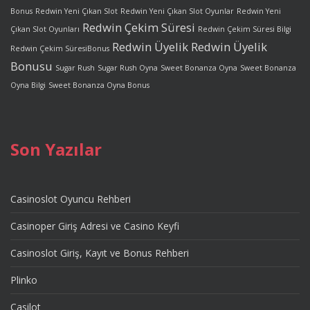
Bonus
Redwin Yeni Çıkan Slot
Redwin Yeni Çıkan Slot Oyunlar
Redwin Yeni
Redwin Çekim Süresi
Çıkan Slot Oyunları
Redwin Çekim Süresi Bilgi
Redwin Üyelik
Redwin Üyelik
Redwin Çekim SüresiBonus
Bonusu
Sugar Rush
Sugar Rush Oyna
Sweet Bonanza Oyna
Sweet Bonanza
Oyna Bilgi
Sweet Bonanza Oyna Bonus
Son Yazılar
Casinoslot Oyuncu Rehberi
Casinoper Giriş Adresi ve Casino Keyfi
Casinoslot Giriş, Kayıt ve Bonus Rehberi
Plinko
Casilot